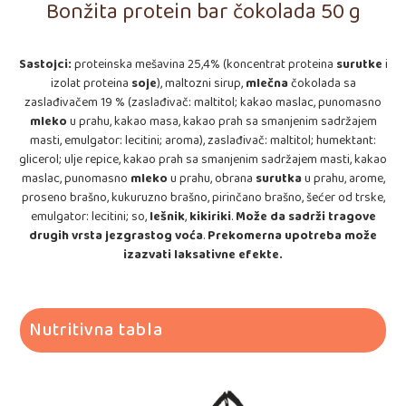
Bonžita protein bar čokolada 50 g
Sastojci:
proteinska mešavina 25,4% (koncentrat proteina
surutke
i
izolat proteina
soje
), maltozni sirup,
mlečna
čokolada sa
zaslađivačem 19 % (zaslađivač: maltitol; kakao maslac, punomasno
mleko
u prahu, kakao masa, kakao prah sa smanjenim sadržajem
masti, emulgator: lecitini; aroma), zaslađivač: maltitol; humektant:
glicerol; ulje repice, kakao prah sa smanjenim sadržajem masti, kakao
maslac, punomasno
mleko
u prahu, obrana
surutka
u prahu, arome,
proseno brašno, kukuruzno brašno, pirinčano brašno, šećer od trske,
emulgator: lecitini; so,
lešnik
,
kikiriki
.
Može da sadrži tragove
drugih vrsta jezgrastog voća
.
Prekomerna upotreba može
izazvati laksativne efekte.
Nutritivna tabla