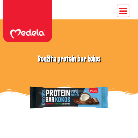
Bonžita protein bar kokos