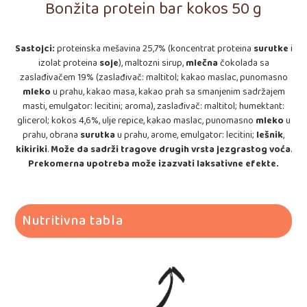
Bonžita protein bar kokos 50 g
Sastojci:
proteinska mešavina 25,7% (koncentrat proteina
surutke
i
izolat proteina
soje
), maltozni sirup,
mlečna
čokolada sa
zaslađivačem 19% (zaslađivač: maltitol; kakao maslac, punomasno
mleko
u prahu, kakao masa, kakao prah sa smanjenim sadržajem
masti, emulgator: lecitini; aroma), zaslađivač: maltitol; humektant:
glicerol; kokos 4,6%, ulje repice, kakao maslac, punomasno
mleko
u
prahu, obrana
surutka
u prahu, arome, emulgator: lecitini;
lešnik
,
kikiriki
.
Može da sadrži tragove drugih vrsta jezgrastog voća
.
Prekomerna upotreba može izazvati laksativne efekte.
Nutritivna tabla