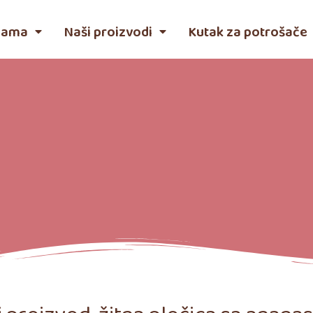
nama
Naši proizvodi
Kutak za potrošače