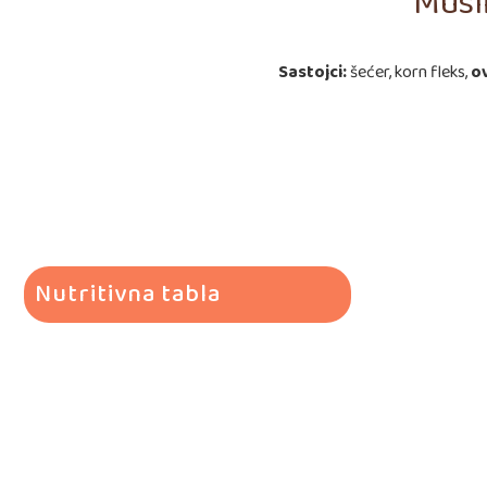
Musl
Sastojci
:
šećer, korn fleks,
o
Nutritivna tabla