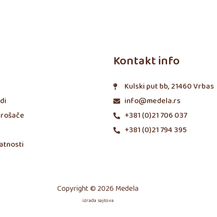
Kontakt info
Kulski put bb, 21460 Vrbas
di
info@medela.rs
trošače
+381 (0)21 706 037
+381 (0)21 794 395
vatnosti
Copyright © 2026 Medela
izrada sajtova