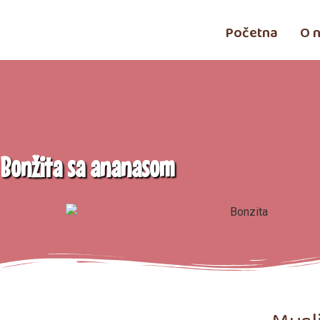
Početna
O 
Bonžita sa ananasom