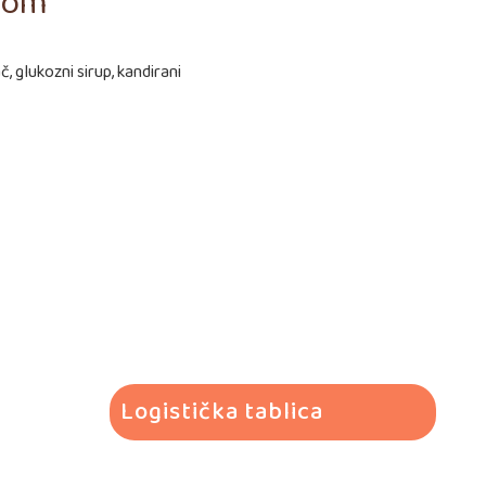
asom
ač, glukozni sirup, kandirani
Logistička tablica