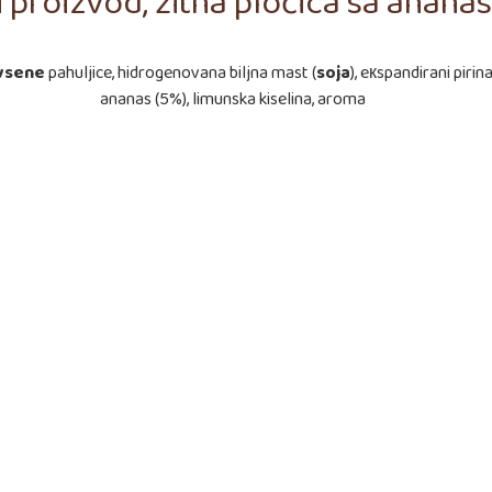
i proizvod, žitna pločica sa anan
vsene
pahuljice, hidrogenovana biljna mast (
soja
), eкspandirani pirin
ananas (5%), limunska kiselina, aroma