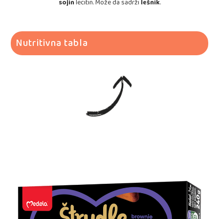
sojin
lecitin. Može da sadrži
lešnik
.
Nutritivna tabla