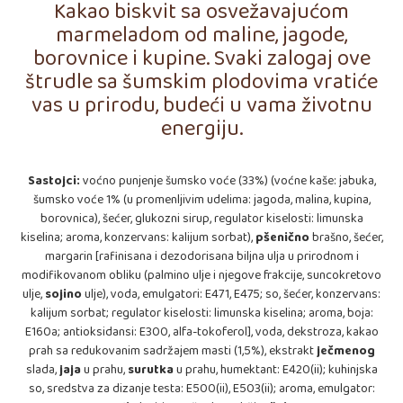
Kakao biskvit sa osvežavajućom
marmeladom od maline, jagode,
borovnice i kupine. Svaki zalogaj ove
štrudle sa šumskim plodovima vratiće
vas u prirodu, budeći u vama životnu
energiju.
Sastojci:
voćno punjenje šumsko voće (33%) (voćne kaše: jabuka,
šumsko voće 1% (u promenljivim udelima: jagoda, malina, kupina,
borovnica), šećer, glukozni sirup, regulator kiselosti: limunska
kiselina; aroma, konzervans: kalijum sorbat),
pšenično
brašno, šećer,
margarin [rafinisana i dezodorisana biljna ulja u prirodnom i
modifikovanom obliku (palmino ulje i njegove frakcije, suncokretovo
ulje,
sojino
ulje), voda, emulgatori: E471, E475; so, šećer, konzervans:
kalijum sorbat; regulator kiselosti: limunska kiselina; aroma, boja:
E160a; antioksidansi: E300, alfa-tokoferol], voda, dekstroza, kakao
prah sa redukovanim sadržajem masti (1,5%), ekstrakt
ječmenog
slada,
jaja
u prahu,
surutka
u prahu, humektant: E420(ii); kuhinjska
so, sredstva za dizanje testa: E500(ii), E503(ii); aroma, emulgator: