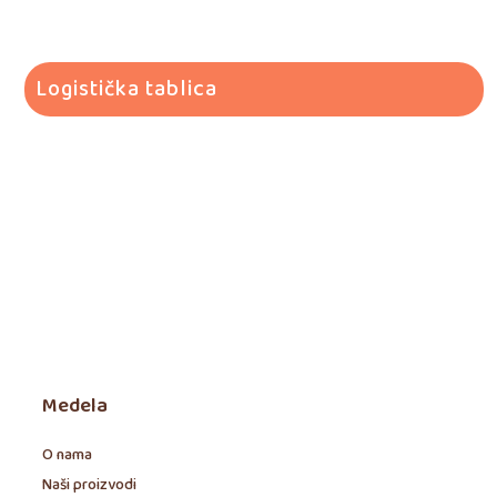
Logistička tablica
Medela
O nama
Naši proizvodi