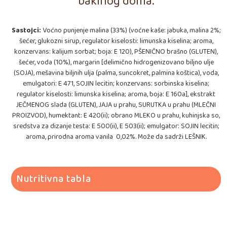
bakinog doma.
Sastojci:
Voćno punjenje malina (33%) (voćne kaše: jabuka, malina 2%;
šećer, glukozni sirup, regulator kiselosti: limunska kiselina; aroma,
konzervans: kalijum sorbat; boja: E 120), PŠENIČNO brašno (GLUTEN),
šećer, voda (10%), margarin [delimično hidrogenizovano biljno ulje
(SOJA), mešavina biljnih ulja (palma, suncokret, palmina koštica), voda,
emulgatori: E 471, SOJIN lecitin; konzervans: sorbinska kiselina;
regulator kiselosti: limunska kiselina; aroma, boja: E 160a], ekstrakt
JEČMENOG slada (GLUTEN), JAJA u prahu, SURUTKA u prahu (MLEČNI
PROIZVOD), humektant: E 420(ii); obrano MLEKO u prahu, kuhinjska so,
sredstva za dizanje testa: E 500(ii), E 503(ii); emulgator: SOJIN lecitin;
aroma, prirodna aroma vanila 0,02%. Može da sadrži LEŠNIK.
Nutritivna tabla