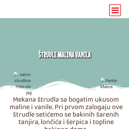
ŠTRUDLE MALINA VANILA
Mekana štrudla sa bogatim ukusom
maline i vanile. Pri prvom zalogaju ove
štrudle setićemo se bakinih šarenih
tanjira, lončića i šerpica i topline